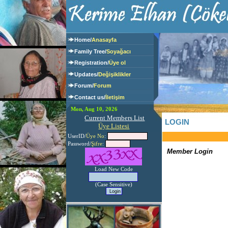
Home/
Anasayfa
Family Tree/
Soyağacı
Registration/
Üye ol
Updates/
Değişiklikler
Forum/
Forum
Contact us/
İletişim
Mon, Aug 10,
2026
Current Members List
LOGIN
Üye Listesi
UserID/
Üye No
:
Password/
Şifre
:
Member Login
Load New Code
(Case Sensitive)