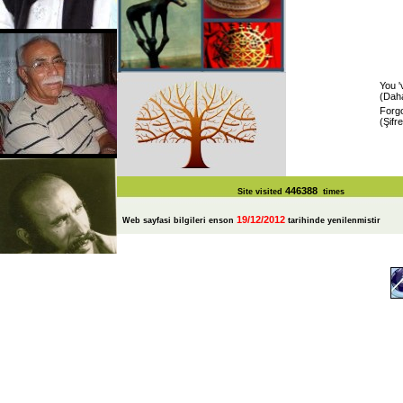
You '
(Daha
Forg
(Şifr
446388
Site visited
times
19/12/2012
Web sayfasi bilgileri enson
tarihinde yenilenmistir